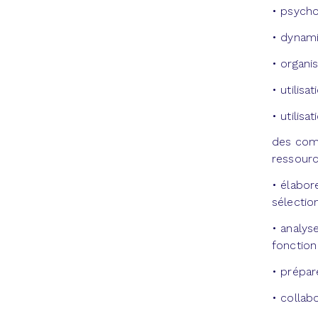
• psycho
• dynam
• organi
• utilis
• utilisa
des comp
ressourc
• élabor
sélection
• analys
fonction
• prépar
• collabo