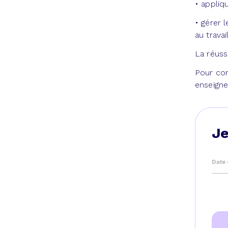
• appliqu
• gérer 
au travail
La réuss
Pour con
enseign
Je
Date 