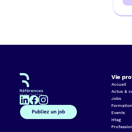
Vie pro
Accueil
Actus & c
Jobs
Formatio
Publiez un job
Events
Htag
Professio