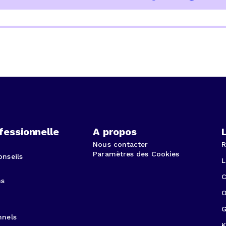
fessionnelle
A propos
Nous contacter
R
Paramètres des Cookies
onseils
L
C
ns
O
G
nnels
K