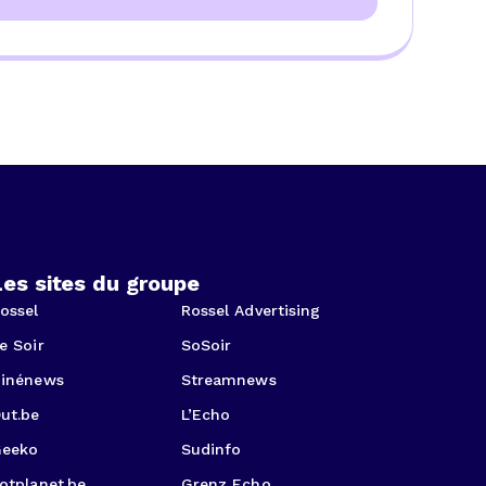
Les sites du groupe
ossel
Rossel Advertising
e Soir
SoSoir
inénews
Streamnews
ut.be
L’Echo
eeko
Sudinfo
otplanet.be
Grenz Echo