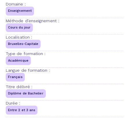
Domaine :
Enseignement
Méthode d'enseignement :
Cours du jour
Localisation :
Bruxelles-Capitale
Type de formation :
Académique
Langue de formation :
Français
Titre délivré :
Diplôme de Bachelier
Durée :
Entre 2 et 3 ans