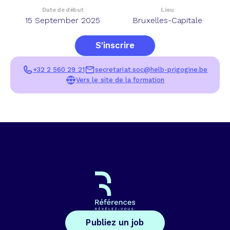
Date de début
Lieu
15 September 2025
Bruxelles-Capitale
S'inscrire
+32 2 560 29 21
secretariat.soc@helb-prigogine.be
Vers le site de la formation
Publiez un job